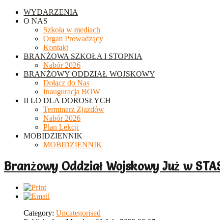
WYDARZENIA
O NAS
Szkoła w mediach
Organ Prowadzący
Kontakt
BRANŻOWA SZKOŁA I STOPNIA
Nabór 2026
BRANŻOWY ODDZIAŁ WOJSKOWY
Dołącz do Nas
Inauguracja BOW
II LO DLA DOROSŁYCH
Terminarz Zjazdów
Nabór 2026
Plan Lekcji
MOBIDZIENNIK
MOBIDZIENNIK
Branżowy Oddział Wojskowy Już w ST
Category:
Uncategorised