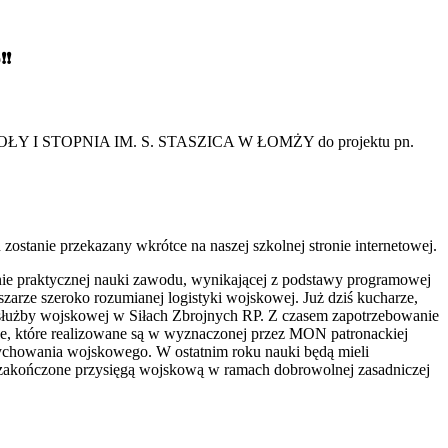
❗❗
 SZKOŁY I STOPNIA IM. S. STASZICA W ŁOMŻY do projektu pn.
ostanie przekazany wkrótce na naszej szkolnej stronie internetowej.
ie praktycznej nauki zawodu, wynikającej z podstawy programowej
arze szeroko rozumianej logistyki wojskowej. Już dziś kucharze,
 służby wojskowej w Siłach Zbrojnych RP. Z czasem zapotrzebowanie
e, które realizowane są w wyznaczonej przez MON patronackiej
ychowania wojskowego. W ostatnim roku nauki będą mieli
zakończone przysięgą wojskową w ramach dobrowolnej zasadniczej