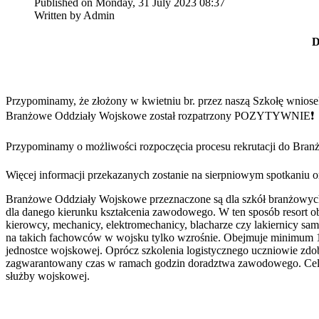
Published on Monday, 31 July 2023 08:37
Written by Admin
D
Przypominamy, że złożony w kwietniu br. przez naszą Szkołę 
Branżowe Oddziały Wojskowe został rozpatrzony POZYTYWNIE❗
Przypominamy o możliwości rozpoczęcia procesu rekrutacji do Br
Więcej informacji przekazanych zostanie na sierpniowym spotkaniu or
Branżowe Oddziały Wojskowe przeznaczone są dla szkół branżowych 
dla danego kierunku kształcenia zawodowego. W ten sposób resort o
kierowcy, mechanicy, elektromechanicy, blacharze czy lakiernicy 
na takich fachowców w wojsku tylko wzrośnie. Obejmuje minimum 12
jednostce wojskowej. Oprócz szkolenia logistycznego uczniowie zd
zagwarantowany czas w ramach godzin doradztwa zawodowego. Cele
służby wojskowej.