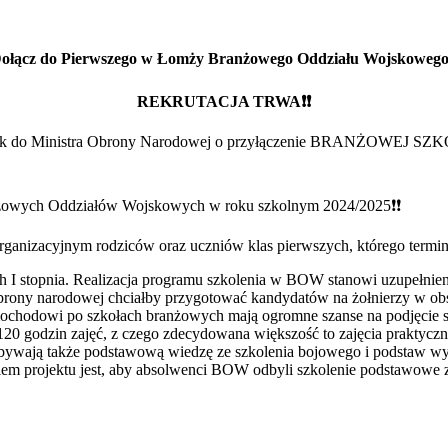
ołącz do Pierwszego w Łomży Branżowego Oddziału Wojskowego
REKRUTACJA TRWA❗❗
wniosek do Ministra Obrony Narodowej o przyłączenie BRANŻOWEJ
anżowych Oddziałów Wojskowych w roku szkolnym 2024/2025❗❗
ganizacyjnym rodziców oraz uczniów klas pierwszych, którego termin z
I stopnia. Realizacja programu szkolenia w BOW stanowi uzupełnien
brony narodowej chciałby przygotować kandydatów na żołnierzy w obsz
samochodowi po szkołach branżowych mają ogromne szanse na podjęcie
0 godzin zajęć, z czego zdecydowana większość to zajęcia praktyczn
obywają także podstawową wiedzę ze szkolenia bojowego i podstaw w
m projektu jest, aby absolwenci BOW odbyli szkolenie podstawowe 