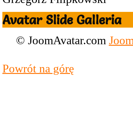
Avatar Slide Galleria
© JoomAvatar.com
Joom
Designed by CloudAccess.n
Powrót na górę