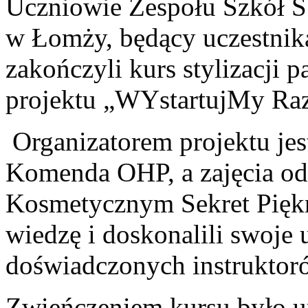
Uczniowie Zespołu Szkół S
w Łomży, będący uczestni
zakończyli kurs stylizacji
projektu „WYstartujMy Ra
Organizatorem projektu je
Komenda OHP, a zajęcia od
Kosmetycznym Sekret Piękn
wiedzę i doskonalili swoje
doświadczonych instruktor
Zwieńczeniem kursu było ur