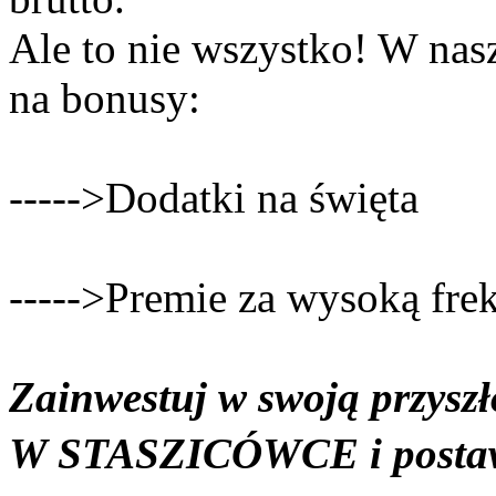
Ale to nie wszystko! W nasz
na bonusy:
----->Dodatki na święta
----->Premie za wysoką fre
Zainwestuj w swoją przy
W STASZICÓWCE i postaw 