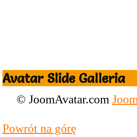
Avatar Slide Galleria
© JoomAvatar.com
Joom
Designed by CloudAccess.n
Powrót na górę