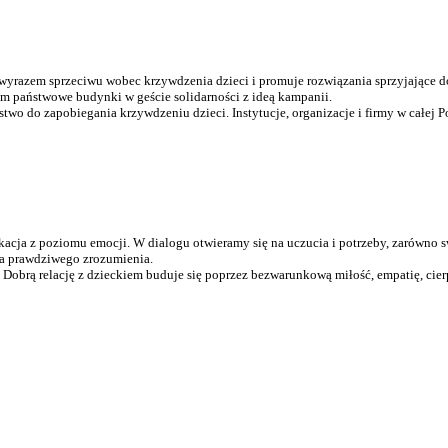
azem sprzeciwu wobec krzywdzenia dzieci i promuje rozwiązania sprzyjające d
ym państwowe budynki w geście solidarności z ideą kampanii.
wo do zapobiegania krzywdzeniu dzieci. Instytucje, organizacje i firmy w całej P
acja z poziomu emocji. W dialogu otwieramy się na uczucia i potrzeby, zarówno 
dla prawdziwego zrozumienia.
Dobrą relację z dzieckiem buduje się poprzez bezwarunkową miłość, empatię, cierp