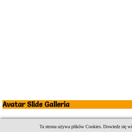
Avatar Slide Galleria
Designed by CloudAccess.net
Ta strona używa plików Cookies. Dowiedz się wi
Powrót na górę