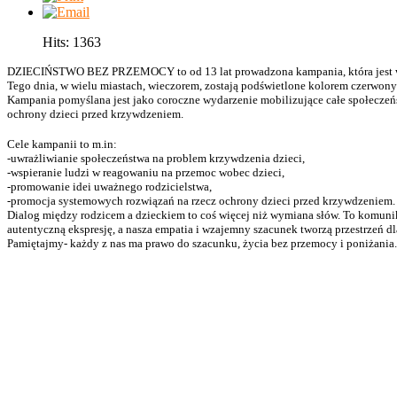
Hits: 1363
DZIECIŃSTWO BEZ PRZEMOCY to od 13 lat prowadzona kampania, która jest wyr
Tego dnia, w wielu miastach, wieczorem, zostają podświetlone kolorem czerwon
Kampania pomyślana jest jako coroczne wydarzenie mobilizujące całe społeczeńst
ochrony dzieci przed krzywdzeniem.
Cele kampanii to m.in:
-uwrażliwianie społeczeństwa na problem krzywdzenia dzieci,
-wspieranie ludzi w reagowaniu na przemoc wobec dzieci,
-promowanie idei uważnego rodzicielstwa,
-promocja systemowych rozwiązań na rzecz ochrony dzieci przed krzywdzeniem.
Dialog między rodzicem a dzieckiem to coś więcej niż wymiana słów. To komunik
autentyczną ekspresję, a nasza empatia i wzajemny szacunek tworzą przestrzeń 
Pamiętajmy- każdy z nas ma prawo do szacunku, życia bez przemocy i poniżania. 