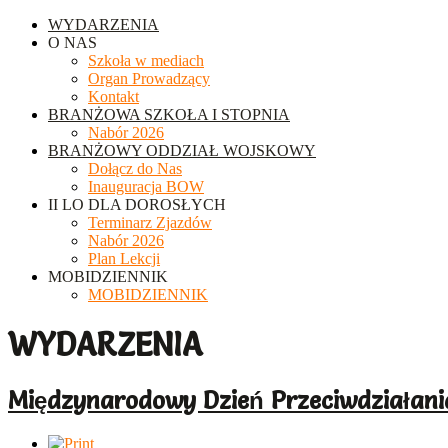
WYDARZENIA
O NAS
Szkoła w mediach
Organ Prowadzący
Kontakt
BRANŻOWA SZKOŁA I STOPNIA
Nabór 2026
BRANŻOWY ODDZIAŁ WOJSKOWY
Dołącz do Nas
Inauguracja BOW
II LO DLA DOROSŁYCH
Terminarz Zjazdów
Nabór 2026
Plan Lekcji
MOBIDZIENNIK
MOBIDZIENNIK
WYDARZENIA
Międzynarodowy Dzień Przeciwdziałani