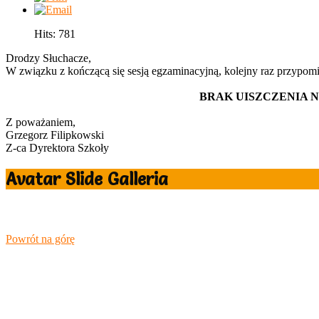
Hits: 781
Drodzy Słuchacze,
W związku z kończącą się sesją egzaminacyjną, kolejny raz przypom
BRAK UISZCZENIA 
Z poważaniem,
Grzegorz Filipkowski
Z-ca Dyrektora Szkoły
Avatar Slide Galleria
Designed by CloudAccess.net
Powrót na górę