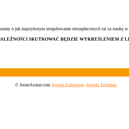
inamy o jak najszybszym uregulowaniu niezapłaconych rat za naukę w 
NALEŻNOŚCI SKUTKOWAĆ BĘDZIE WYKREŚLENIEM Z L
© JoomAvatar.com
Joomla Extension
-
Joomla Template