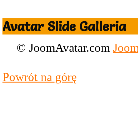
Avatar Slide Galleria
© JoomAvatar.com
Joom
Designed by CloudAccess.n
Powrót na górę