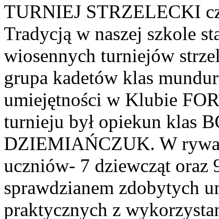
TURNIEJ STRZELECKI c
Tradycją w naszej szkole st
wiosennych turniejów strze
grupa kadetów klas mundu
umiejętności w Klubie FOR
turnieju był opiekun kla
DZIEMIAŃCZUK. W rywaliza
uczniów- 7 dziewcząt oraz 
sprawdzianem zdobytych um
praktycznych z wykorzystan