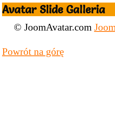
Avatar Slide Galleria
© JoomAvatar.com
Joom
Designed by CloudAccess.n
Powrót na górę