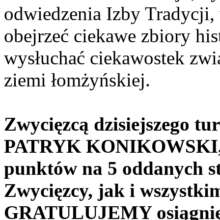
odwiedzenia Izby Tradycji,
obejrzeć ciekawe zbiory hi
wysłuchać ciekawostek zw
ziemi łomżyńskiej.
Zwycięzcą dzisiejszego tur
PATRYK KONIKOWSKI, kt
punktów na 5 oddanych st
Zwycięzcy, jak i wszyst
GRATULUJEMY osiągnię