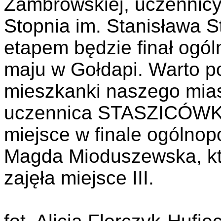
Zambrowskiej, uczennicy 
Stopnia im. Stanisława 
etapem będzie finał ogól
maju w Gołdapi. Warto po
mieszkanki naszego mias
uczennica STASZICÓWKI 
miejsce w finale ogólnopo
Magda Mioduszewska, kt
zajęła miejsce III.