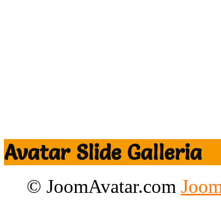
Avatar Slide Galleria
© JoomAvatar.com
Joom
Designed by CloudAccess.n