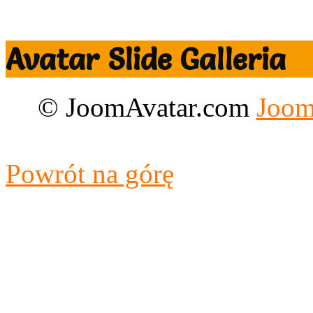
Avatar Slide Galleria
© JoomAvatar.com
Joom
Designed by CloudAccess.n
Powrót na górę