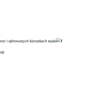
rze i oferowanych kierunkach nauki
koły