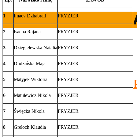
1
Imaev Dzhabrail
FRYZJER
2
Isaeba Rajana
FRYZJER
3
Dzięgielewska Natalia
FRYZJER
4
Dudzińska Maja
FRYZJER
5
Matyjek Wiktoria
FRYZJER
6
Matulewicz Nikola
FRYZJER
7
Święcka Nikola
FRYZJER
8
Greloch Klaudia
FRYZJER