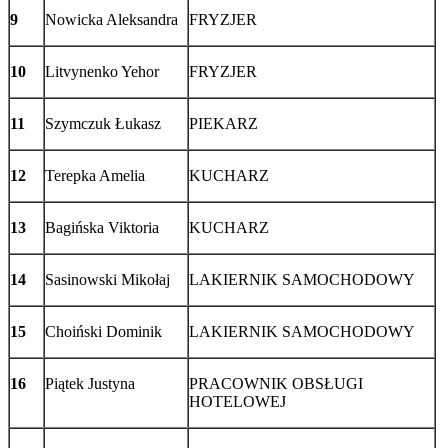
9
Nowicka Aleksandra
FRYZJER
10
Litvynenko Yehor
FRYZJER
11
Szymczuk Łukasz
PIEKARZ
12
Terepka Amelia
KUCHARZ
13
Bagińska Viktoria
KUCHARZ
14
Sasinowski Mikołaj
LAKIERNIK SAMOCHODOWY
15
Choiński Dominik
LAKIERNIK SAMOCHODOWY
16
Piątek Justyna
PRACOWNIK OBSŁUGI
HOTELOWEJ