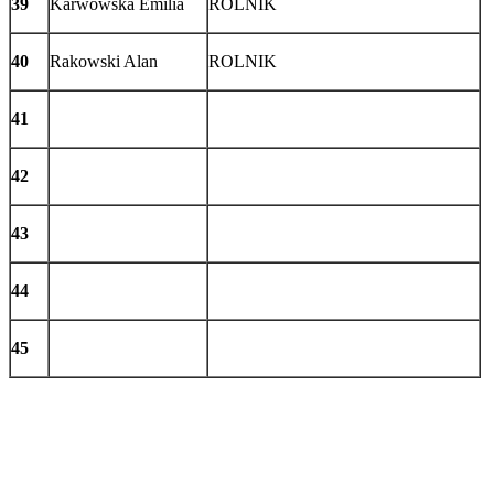
39
Karwowska Emilia
ROLNIK
40
Rakowski Alan
ROLNIK
41
42
43
44
45