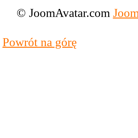
© JoomAvatar.com
Joom
Designed by CloudAccess.n
Powrót na górę