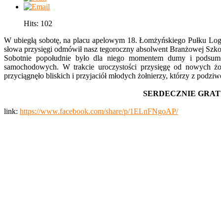
Hits: 102
W ubiegłą sobotę, na placu apelowym 18. Łomżyńskiego Pułku Logi
słowa przysięgi odmówił nasz tegoroczny absolwent Branżowej S
Sobotnie popołudnie było dla niego momentem dumy i podsumo
samochodowych. W trakcie uroczystości przysięgę od nowych żo
przyciągnęło bliskich i przyjaciół młodych żołnierzy, którzy z pod
SERDECZNIE GRATULUJ
link:
https://www.facebook.com/share/p/1ELnFNgoAP/