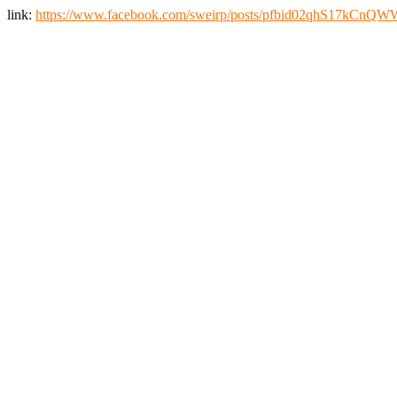
link:
https://www.facebook.com/sweirp/posts/pfbid02qhS17k