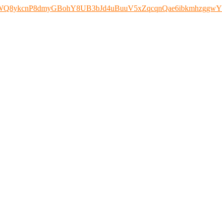
CnQWWQ8ykcnP8dmyGBohY8UB3bJd4uBuuV5xZqcqnQae6ibkmhzggwY1