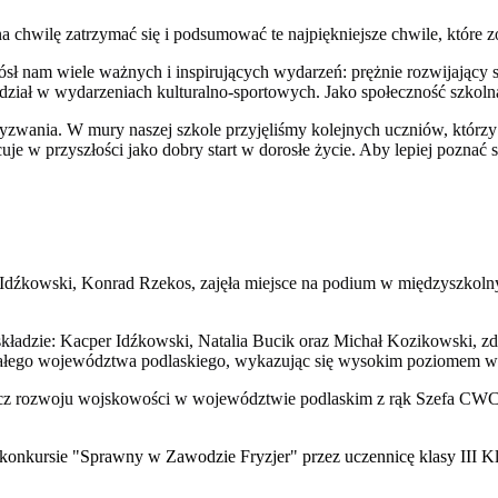
 chwilę zatrzymać się i podsumować te najpiękniejsze chwile, które z
niósł nam wiele ważnych i inspirujących wydarzeń: prężnie rozwijają
udział w wydarzeniach kulturalno-sportowych. Jako społeczność szkol
wyzwania. W mury naszej szkole przyjęliśmy kolejnych uczniów, którz
rzyszłości jako dobry start w dorosłe życie. Aby lepiej poznać się,
 Idźkowski, Konrad Rzekos, zajęła miejsce na podium w międzyszkoln
dzie: Kacper Idźkowski, Natalia Bucik oraz Michał Kozikowski, zdo
łego województwa podlaskiego, wykazując się wysokim poziomem wied
 rzecz rozwoju wojskowości w województwie podlaskim z rąk Szefa C
nkursie "Sprawny w Zawodzie Fryzjer" przez uczennicę klasy III Klaud