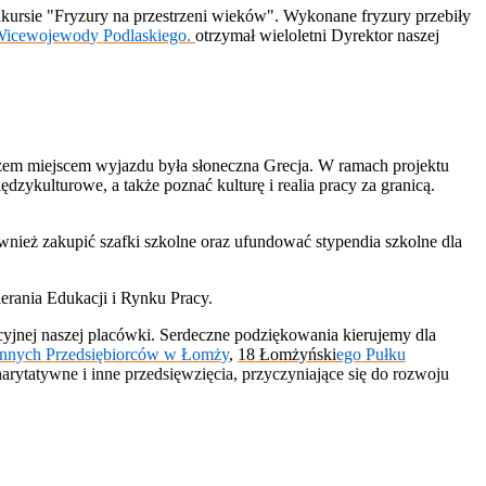
kursie "Fryzury na przestrzeni wieków". Wykonane fryzury przebiły
Wicewojewod
y
Podlaski
ego
.
otrzymał wieloletni Dyrektor naszej
azem miejscem wyjazdu była słoneczna Grecja. W ramach projektu
ykulturowe, a także poznać kulturę i realia pracy za granicą.
nież zakupić szafki szkolne oraz ufundować stypendia szkolne dla
erania Edukacji i Rynku Pracy.
cyjnej naszej placówki. Serdeczne podziękowania kierujemy dla
Innych Przedsiębiorców w Łomży
,
18 Łomżyński
ego
Pułk
u
charytatywne i inne przedsięwzięcia, przyczyniające się do rozwoju