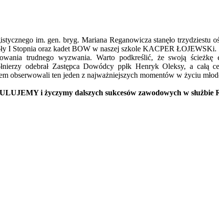
stycznego im. gen. bryg. Mariana Reganowicza stanęło trzydziestu 
zkoły I Stopnia oraz kadet BOW w naszej szkole KACPER ŁOJEWSKi.
wania trudnego wyzwania. Warto podkreślić, że swoją ścieżkę
łnierzy odebrał Zastępca Dowódcy ppłk Henryk Oleksy, a całą c
ziwem obserwowali ten jeden z najważniejszych momentów w życiu młod
EMY i życzymy dalszych sukcesów zawodowych w służbie Rzec