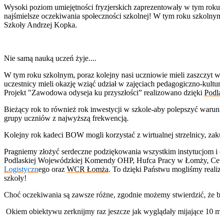
Wysoki poziom umiejętności fryzjerskich zaprezentowały w tym roku
najśmielsze oczekiwania społeczności szkolnej
!
W tym roku szkolnym
Szkoły Andrzej Kopka.
Nie samą nauką uczeń żyje....
W tym roku szkolnym, poraz kolejny nasi uczniowie mieli zaszczyt 
uczestnicy mieli okazję wziąć udział w zajęciach pedagogiczno-kult
Projekt "Zawodowa odyseja ku przyszłości” realizowano dzięki
Podl
Bieżący rok to również rok inwestycji w szkole-aby polepszyć waru
grupy uczniów z najwyższą frekwencją.
Kolejny rok kadeci BOW mogli korzystać z wirtualnej strzelnicy, z
Pragniemy złożyć serdeczne podziękowania wszystkim instytucjom i 
Podlaskiej Wojewódzkiej Komendy OHP, Hufca Pracy w Łomży, Cen
Logistyczn
ego
oraz
WCR Łomża
. To dzięki Państwu mogliśmy realiz
szkoły!
Choć oczekiwania są zawsze różne, zgodnie możemy stwierdzić, że by
Okiem obiektywu zerknijmy raz jeszcze jak wyglądały mijające 10 m