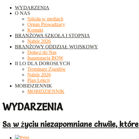
WYDARZENIA
O NAS
Szkoła w mediach
Organ Prowadzący
Kontakt
BRANŻOWA SZKOŁA I STOPNIA
Nabór 2026
BRANŻOWY ODDZIAŁ WOJSKOWY
Dołącz do Nas
Inauguracja BOW
II LO DLA DOROSŁYCH
Terminarz Zjazdów
Nabór 2026
Plan Lekcji
MOBIDZIENNIK
MOBIDZIENNIK
WYDARZENIA
Są w życiu niezapomniane chwile, które