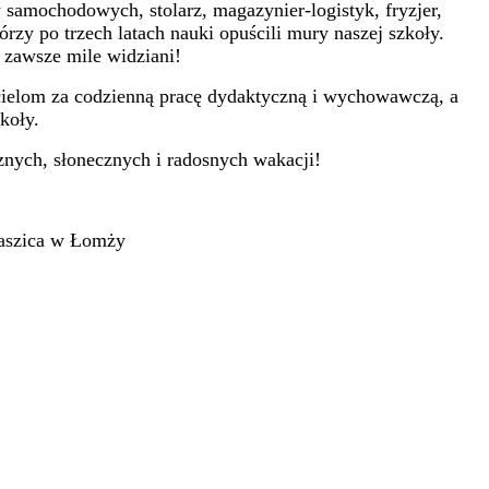
amochodowych, stolarz, magazynier-logistyk, fryzjer,
zy po trzech latach nauki opuścili mury naszej szkoły.
 zawsze mile widziani!
ielom za codzienną pracę dydaktyczną i wychowawczą, a
koły.
ych, słonecznych i radosnych wakacji!
taszica w Łomży