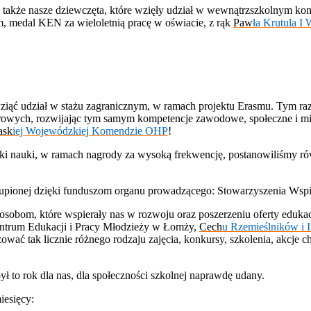
 także nasze dziewczęta, które wzięły udział w wewnątrzszkolnym kon
, medal KEN za wieloletnią pracę w oświacie, z rąk
Paw
ła
Krutul
a
I 
wziąć udział w stażu zagranicznym, w ramach projektu Erasmu. Tym r
urowych, rozwijając tym samym kompetencje zawodowe, społeczne i międz
ask
iej
Wojewódzk
iej
Komend
zie
OHP
!
nki nauki, w ramach nagrody za wysoką frekwencję, postanowiliśmy rów
akupionej dzięki funduszom organu prowadzącego: Stowarzyszenia Wspi
osobom, które wspierały nas w rozwoju oraz poszerzeniu oferty eduka
trum Edukacji i Pracy Młodzieży w Łomży,
Cech
u
Rzemieślników i 
ować tak licznie różnego r
odzaju zajęcia, konkursy, szkolenia, akcje 
ł to rok dla nas, dla społeczności szkolnej naprawdę udany.
iesięcy: