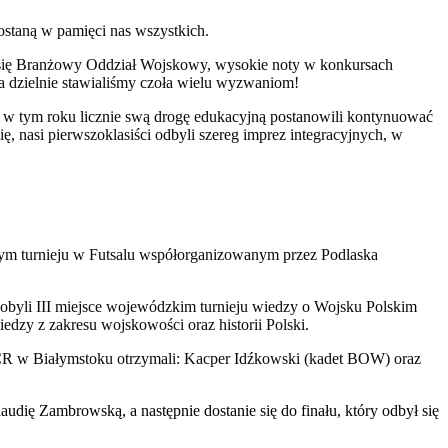
ostaną w pamięci nas wszystkich.
cy się Branżowy Oddział Wojskowy, wysokie noty w konkursach
na dzielnie stawialiśmy czoła wielu wyzwaniom
!
y w tym roku licznie swą drogę edukacyjną postanowili kontynuować
 nasi pierwszoklasiści odbyli szereg imprez integracyjnych, w
ym turnieju w Futsalu współorganizowanym przez Podlaska
byli III miejsce wojewódzkim turnieju wiedzy o Wojsku Polskim
zy z zakresu wojskowości oraz historii Polski.
WCR w Białymstoku otrzymali: Kacper Idźkowski (kadet BOW) oraz
ię Zambrowską, a następnie dostanie się do finału, który odbył się