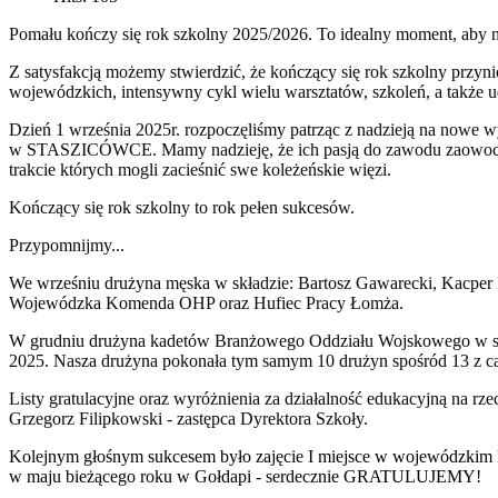
Pomału kończy się rok szkolny 2025/2026. To idealny moment, aby na
Z satysfakcją możemy stwierdzić, że kończący się rok szkolny przy
wojewódzkich, intensywny cykl wielu warsztatów, szkoleń, a także 
Dzień 1 września 2025r. rozpoczęliśmy patrząc z nadzieją na nowe 
w STASZICÓWCE. Mamy nadzieję, że ich pasją do zawodu zaowocuje w p
trakcie których mogli zacieśnić swe koleżeńskie więzi.
Kończący się rok szkolny to rok pełen sukcesów.
Przypomnijmy...
We wrześniu drużyna męska w składzie: Bartosz Gawarecki, Kacper
Wojewódzka Komenda OHP oraz Hufiec Pracy Łomża.
W grudniu drużyna kadetów Branżowego Oddziału Wojskowego w skła
2025. Nasza drużyna pokonała tym samym 10 drużyn spośród 13 z ca
Listy gratulacyjne oraz wyróżnienia za działalność edukacyjną na
Grzegorz Filipkowski - zastępca Dyrektora Szkoły.
Kolejnym głośnym sukcesem było zajęcie I miejsce w wojewódzkim ko
w maju bieżącego roku w Gołdapi - serdecznie GRATULUJEMY!